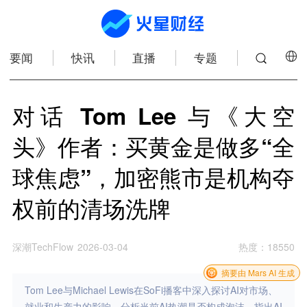
要闻
快讯
直播
专题
对话 Tom Lee 与《大空
头》作者：买黄金是做多“全
球焦虑”，加密熊市是机构夺
权前的清场洗牌
深潮TechFlow
2026-03-04
热度
：
18550
摘要由 Mars AI 生成
Tom Lee与Michael Lewis在SoFi播客中深入探讨AI对市场、
就业和生产力的影响，分析当前AI热潮是否构成泡沫，指出AI