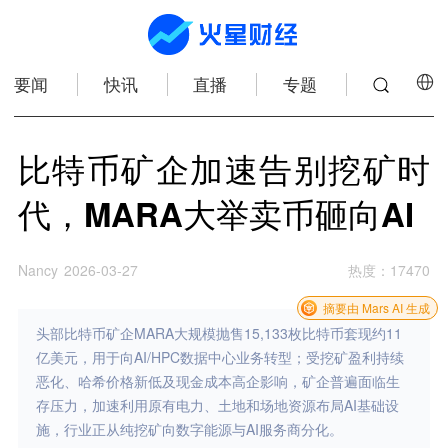
要闻
快讯
直播
专题
比特币矿企加速告别挖矿时
代，MARA大举卖币砸向AI
Nancy
2026-03-27
热度
：
17470
摘要由 Mars AI 生成
头部比特币矿企MARA大规模抛售15,133枚比特币套现约11
亿美元，用于向AI/HPC数据中心业务转型；受挖矿盈利持续
恶化、哈希价格新低及现金成本高企影响，矿企普遍面临生
存压力，加速利用原有电力、土地和场地资源布局AI基础设
施，行业正从纯挖矿向数字能源与AI服务商分化。