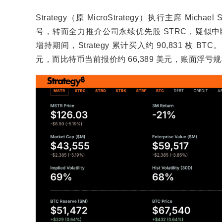
Strategy（原 MicroStrategy）执行主席 M
号，转而全力推介公司永续优先股 STRC，疑似中断
增持期间，Strategy 累计买入约 90,831 枚 BT
元，而比特币当前报价约 66,389 美元，账面浮亏