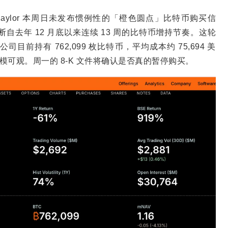
ichael Saylor 本周日未发布惯例性的「橙色圆点」比特币购买信
自去年 12 月底以来连续 13 周的比特币增持节奏。这轮
C。公司目前持有 762,099 枚比特币，平均成本约 75,694 美
规模可观。周一的 8-K 文件将确认是否真的暂停购买。