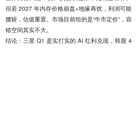
但若 2027 年内存价格崩盘+地缘再扰，利润可能
腰斩，估值重置。市场目前给的是“牛市定价”，容
错空间其实不大。
结论：三星 Q1 是实打实的 AI 红利兑现，韩股 4
月 8 日大涨正是对超级周期+地缘风险缓解的集体
确认。但“预期已极高”+周期+供应链双重属性，
意味着后续任何执行不及预期或新风险信号，都
可能带来回调。投资者需重点跟踪 Q2 指引、HB
M 份额进展、全球 AI 资本开支，以及中东停火执
行情况。
长期看，韩国半导体双雄仍站在 AI 浪潮最有利位
置，但周期属性决定了“赚快钱易、持仓难”。