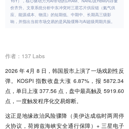
YoY），核心驱动力为AI带动的DRAM、NAND及HBM内存量
价齐升。文章系统分析中东冲突对三星芯片供应链（氦气供
应、能源成本、物流）的短期低、中期中、长期高三级影
响，并指出当前市场交易的是风险缓释与AI超级周期共振。
作者：
137 Labs
2026 年 4月 8 日，韩国股市上演了一场戏剧性反
弹。KOSPI 指数收盘大涨 6.87%，报 5872.34
点，单日上涨 377.56 点，盘中最高触及 5919.60
点，一度触发程序化交易熔断。
这正是地缘政治风险骤降（美伊达成临时两周停
火协议，荷姆兹海峡安全通行保障）+ 三星电子