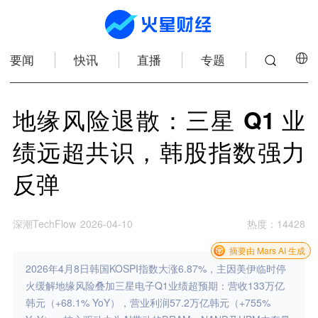
要闻
快讯
直播
专题
地缘风险退散：三星 Q1 业
绩远超共识，韩股指数强力
反弹
深潮TechFlow
2026-04-10
热度
：
14428
摘要由 Mars AI 生成
2026年4月8日韩国KOSPI指数大涨6.87%，主因美伊临时停
火缓解地缘风险叠加三星电子Q1业绩超预期：营收133万亿
韩元（+68.1% YoY），营业利润57.2万亿韩元（+755%