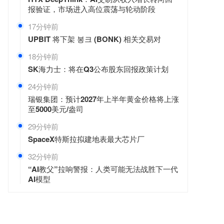
报验证，市场进入高位震荡与轮动阶段
17分钟前
UPBIT 将下架 봉크 (BONK) 相关交易对
18分钟前
SK海力士：将在Q3公布股东回报政策计划
24分钟前
瑞银集团：预计2027年上半年黄金价格将上涨
至5000美元/盎司
29分钟前
SpaceX特斯拉拟建地表最大芯片厂
32分钟前
“AI教父”拉响警报：人类可能无法战胜下一代
AI模型