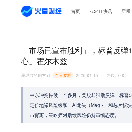
新闻
首页
7x24H 快讯
「市场已宣布胜利」，标普反弹
心」霍尔木兹
星球君的朋友们
个人专栏
2026-04-15
热度
:
9405
中东冲突持续一个多月，美股却强劲反弹，标普5
定价地缘风险缓和，AI龙头（Mag 7）和芯片
市背离，策略师对后续风险仍持审慎态度。