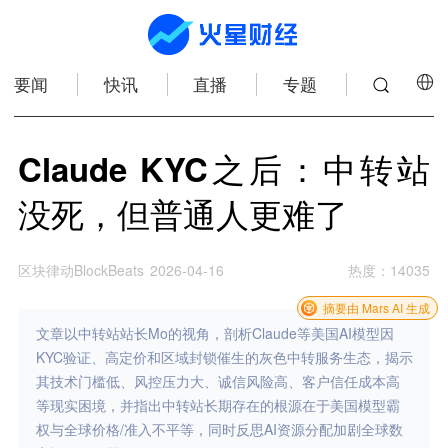
要闻
快讯
直播
专题
Claude KYC之后：中转站
没死，但普通人更难了
区块律动BlockBeats
2026-04-16
热度
：
14035
摘要由 Mars AI 生成
文章以中转站站长Mo的视角，剖析Claude等美国AI模型因
KYC验证、高定价和区域封锁催生的灰色中转服务生态，揭示
其技术门槛低、风控压力大、诚信风险高、客户信任成本高
等现实困境，并指出中转站长期存在的根源在于美国模型霸
权与全球价格/准入不平等，同时反思AI资源分配加剧全球数