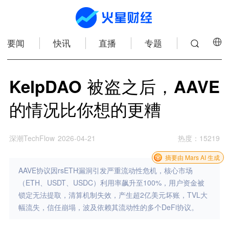
要闻
快讯
直播
专题
KelpDAO 被盗之后，AAVE
的情况比你想的更糟
深潮TechFlow
2026-04-21
热度
：
15219
摘要由 Mars AI 生成
AAVE协议因rsETH漏洞引发严重流动性危机，核心市场
（ETH、USDT、USDC）利用率飙升至100%，用户资金被
锁定无法提取，清算机制失效，产生超2亿美元坏账，TVL大
幅流失，信任崩塌，波及依赖其流动性的多个DeFi协议。