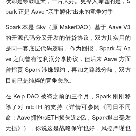
状却是锣鼓喧天，一片大好。更令人唏嘘的是，S
park 正是 Aave “亲手孵化”出来的竞争对手。
Spark 本是 Sky（原 MakerDAO）基于 Aave V3
的开源代码分叉开发的借贷协议，双方其实用的
是同一套底层代码逻辑。作为回报，Spark 与 Aa
ve 之间曾有过利润分享协议，但后来 Aave 方面
曾指责 Spark 涉嫌毁约，再加之路线分歧，
双方
目前已是纯粹的竞争关系。
在 Kelp DAO 被盗之前的三个月，Spark 刚刚移
除了对 rsETH 的支持（详情可参阅《同日不同
命：Aave拥抱rsETH损失近2亿，Spark退出毫发
无损》），
你说这是战略保守也好，风控严谨也