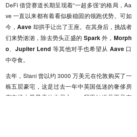
DeFi 借贷赛道长期呈现着“一超多强”的格局，Aa
ve 一直以来都有着看似极稳固的领跑优势。
可如
今，Aave 却拱手让出了王座。在其身后，挑战者
们来势汹汹，除去势头正盛的 Spark 外，Morph
o、Jupiter Lend 等其他对手也希望从 Aave 口
中夺食。
去年，Stani 曾以约 3000 万美元在伦敦购买了一
栋五层豪宅，这是过去一年中英国低迷的奢侈房
产市场中最昂贵的交易之一。我不知道是不是存
在什么类似“毒奶”的东西，但前有 Su Zhu 等人为
例，好像在圈内高调消费的大佬们总是会撞到些
倒霉事。