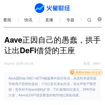
要闻
快讯
直播
专题
Aave正因自己的愚蠢，拱手
让出DeFi借贷的王座
Azuma
2026-04-24
热度
：
8867
摘要由 Mars AI 生成
Aave因Kelp DAO rsETH被盗事件应对失当，未及时承诺兜底
导致用户恐慌性提款，172亿美元资金外流，安全声誉严重受
损；竞争对手Spark借机扩张，TVL激增20亿美元，SPK币价
大涨，Aave在DeFi借贷赛道的领导地位面临动摇。