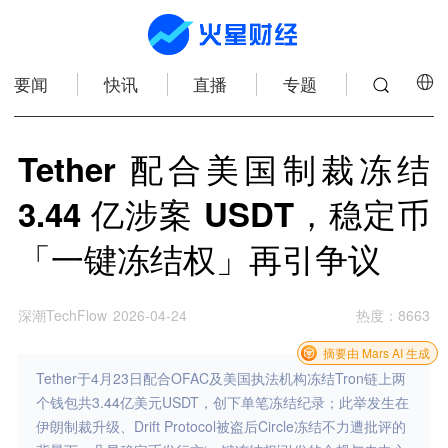
要闻
快讯
直播
专题
Tether 配合美国制裁冻结
3.44 亿涉案 USDT，稳定币
「一键冻结权」再引争议
深潮TechFlow
2026-04-24
热度
：
8663
摘要由 Mars AI 生成
Tether于4月23日配合OFAC及美国执法机构冻结Tron链上两
个钱包共3.44亿美元USDT，创下单笔冻结纪录；此举发生在
伊朗制裁升级、Drift Protocol被盗后Circle冻结不力遭批评的