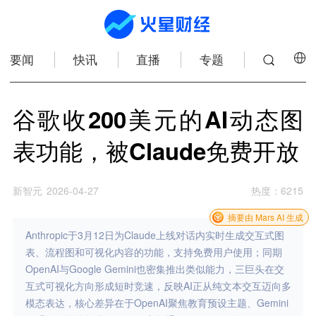
要闻
快讯
直播
专题
谷歌收200美元的AI动态图
表功能，被Claude免费开放
新智元
2026-04-27
热度
：
6215
摘要由 Mars AI 生成
Anthropic于3月12日为Claude上线对话内实时生成交互式图
表、流程图和可视化内容的功能，支持免费用户使用；同期
OpenAI与Google Gemini也密集推出类似能力，三巨头在交
互式可视化方向形成短时竞速，反映AI正从纯文本交互迈向多
模态表达，核心差异在于OpenAI聚焦教育预设主题、Gemini