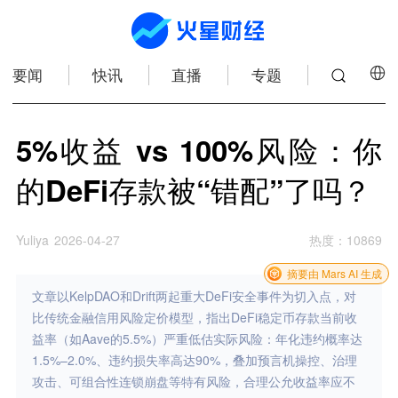
要闻
快讯
直播
专题
5%收益 vs 100%风险：你
的DeFi存款被“错配”了吗？
Yuliya
2026-04-27
热度
：
10869
摘要由 Mars AI 生成
文章以KelpDAO和Drift两起重大DeFi安全事件为切入点，对
比传统金融信用风险定价模型，指出DeFi稳定币存款当前收
益率（如Aave的5.5%）严重低估实际风险：年化违约概率达
1.5%–2.0%、违约损失率高达90%，叠加预言机操控、治理
攻击、可组合性连锁崩盘等特有风险，合理公允收益率应不