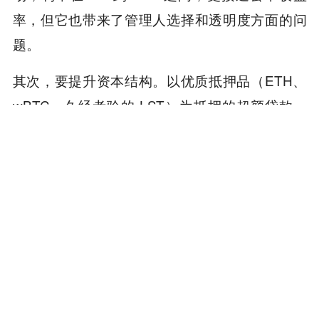
率，但它也带来了管理人选择和透明度方面的问
题。
其次，要提升资本结构。以优质抵押品（ETH、
wBTC、久经考验的 LST）为抵押的超额贷款，
辅以预言机冗余、协议级保险层，且不涉及跨链
风险，其风险溢价远低于上述框架。这些属于 De
Fi 领域的「投资级资产」。
第三，要正确评估尾部风险。KelpDAO 漏洞并非
黑天鹅事件，而是连接在日益脆弱的多链架构上
的再质押原语的可预见故障模式。Drift 的情况也
类似，只是参与者不同。2026 年二季度已录得 5.
77 亿美元永久亏损。一个收益率为 5.5% 的 DeFi