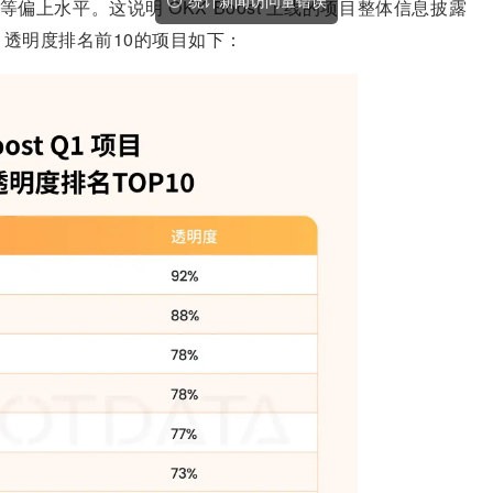
获取广告错误
于中等偏上水平。这说明 OKX Boost 上线的项目整体信息披露
透明度排名前10的项目如下：