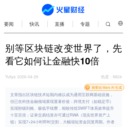
要闻
快讯
直播
专题
别等区块链改变世界了，先
看它如何让金融快10倍
Yuliya
2026-04-29
热度
：
8824
摘要由 Mars AI 生成
文章指出区块链技术短期内难以成为通用互联网基础设施，
但已在科技金融领域展现显著价值：跨境支付（如稳定币）
实现秒级到账、极低手续费，相较传统SWIFT体系效率提升
十至百倍；证券交易结算亦可通过RWA（现实世界资产上
链）实现7×24小时即时交割，大幅缩短资金回笼周期。作者