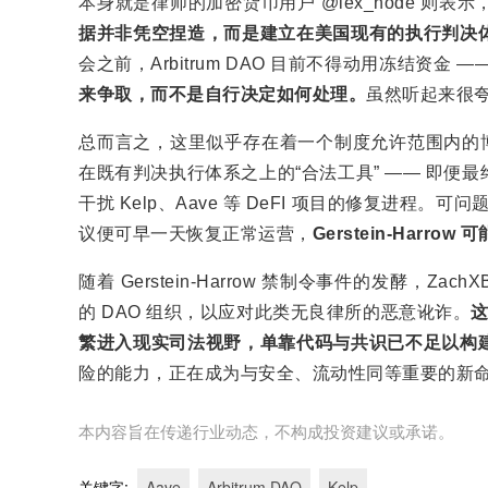
本身就是律师的加密货币用户 @lex_node 则表示
据并非凭空捏造，而是建立在美国现有的执行判决
会之前，Arbitrum DAO 目前不得动用冻结资金 —
来争取，而不是自行决定如何处理。
虽然听起来很
总而言之，这里似乎存在着一个制度允许范围内的博弈空间
在既有判决执行体系之上的“合法工具” —— 即
干扰 Kelp、Aave 等 DeFI 项目的修复进程
议便可早一天恢复正常运营，
Gerstein-Har
随着 Gerstein-Harrow 禁制令事件的发酵，
的 DAO 组织，以应对此类无良律所的恶意讹诈。
繁进入现实司法视野，单靠代码与共识已不足以构
险的能力，正在成为与安全、流动性同等重要的新
本内容旨在传递行业动态，不构成投资建议或承诺。
关键字
:
Aave
Arbitrum DAO
Kelp