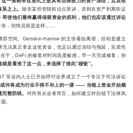
，
这一禁制令在形式上是具有法律效力的资产冻结，且其依
体系之上。
除非某些管辖权论点胜诉，否则在资产剥离听证
—
即使他们最终赢得保留资金的权利，他们也应该通过诉讼
夸张，但情况就是这样……
。Gerstein-Harrow 的主张看似离谱，但却是建立
便最终无法真正拿走这笔资金，也足以通过冻结与拖延，实质性
。可问题在于，DeFi 的修复对时间高度敏感，早一天完成修复，协
row 可能就是看准了这一点，来选择了借此“碰瓷”。
ZachXBT 等业内人士已开始呼吁业界成立了一个专注于司法诉讼
这或许将成为行业不得不补上的一课 —— 当链上资金开始频
建完整防线。
对所有从业者而言，如何建立对抗链下法律风
命题。