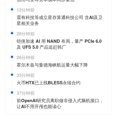
13分钟前
震有科技等成立星存算通科技公司 含AI及卫
星相关业务
26分钟前
铠侠加速 AI 用 NAND 布局，量产 PCIe 6.0
及 UFS 5.0 产品追赶韩厂
26分钟前
霍尔木兹与曼德海峡航运量大幅下降
33分钟前
火币HTX已上线BLESS永续合约
37分钟前
前OpenAI研究员离职做非侵入式脑机接口，
让AI不用开颅也能读心