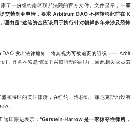
ium 于 X 披露了一份纽约南区联邦法院的官方文件。文件显示，
一家
院提交禁制令申请，要求 Arbitrum DAO 不得转移此前在 K
H 资产，理由是“这笔资金应该用于执行针对朝鲜多年来涉及恐怖
itrum DAO 发出法律通知，将其视为可被追责的组织 —— Arbit
ty Council，具备在紧急情况下采取行动的能力，因此相关成员若
总部位于华盛顿特区的美国律所，在纽约、洛杉矶、菲尼克斯均设有
rrow。
XBT 随即跟进表示：“
Gerstein-Harrow 是一家掠夺性律所，