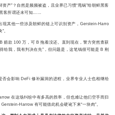
鲜资产”？自然是频频被盗，且业界已习惯“甩锅”给朝鲜黑客
鲜黑客所谓还未可知……
他一些涉及朝鲜的链上可识别资产，Gerstein-Harro
决”。
 赔款 100 万，可 B 拖着没还。直到现在，警方突然查获
钱得给我，我有判决在先”，但问题是，这笔钱很可能是 B 刚
以及这是否会影响 DeFi 修补漏洞的进程，业界专业人士也相继给
ein-Harrow 在这场纠纷中有多高的胜率，但也难让他们空手而归
rstein-Harrow 有可能借此机会硬讹下来“一块肉”。