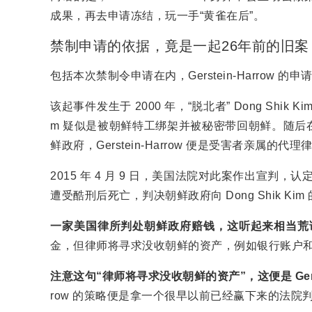
成果，再去申请冻结，玩一手“黄雀在后”。
禁制申请的依据，竟是一起26年前的旧案
包括本次禁制令申请在内，Gerstein-Harrow 
该起事件发生于 2000 年，“脱北者” Dong Shik 
m 疑似是被朝鲜特工绑架并被秘密带回朝鲜。随后在 20
鲜政府，Gerstein-Harrow 便是受害者亲属的代理
2015 年 4 月 9 日，美国法院对此案作出宣判，认定
遭受酷刑后死亡，判决朝鲜政府向 Dong Shik Kim 
一家美国律所判处朝鲜政府赔钱，这听起来相当荒
金，但律师将寻求没收朝鲜的资产，例如银行账户和
注意这句“律师将寻求没收朝鲜的资产”，这便是 Gerste
row 的策略便是拿一个很早以前已经赢下来的法