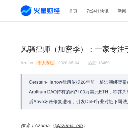
新闻
首页
7x24H 快讯
风骚律师（加密季）：一家专注
Azuma
个人专栏
2026-05-04
热度
:
13459
Gerstein-Harrow律所依据26年前一桩
Arbitrum DAO持有的约7100万美元ETH
后Aave坏账修复进程，引发DeFi行业对链下
作者｜Azuma（
@azuma_eth
）