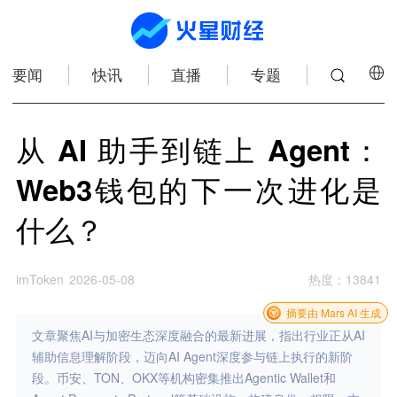
要闻
快讯
直播
专题
从 AI 助手到链上 Agent：
Web3钱包的下一次进化是
什么？
imToken
2026-05-08
热度
：
13841
摘要由 Mars AI 生成
文章聚焦AI与加密生态深度融合的最新进展，指出行业正从AI
辅助信息理解阶段，迈向AI Agent深度参与链上执行的新阶
段。币安、TON、OKX等机构密集推出Agentic Wallet和