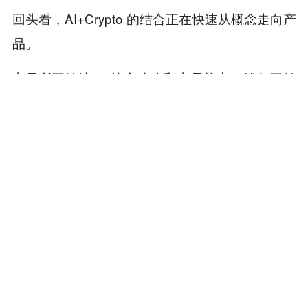
回头看，AI+Crypto 的结合正在快速从概念走向产
品。
交易所开始让 AI 接入账户和交易能力，钱包开始
为 Agent 设计资产权限和执行边界，支付协议开
始探索机器之间的自动结算，Skill 和 Recipe 则开
始把复杂操作变成可复用模块。
这些变化最终指向的，可能不是一个「所有事情
都由 AI 完成」的世界，而是一个用户能力被重新
放大的世界，在这个世界里，钱包仍然是入口，
但它不再只是资产入口，而是身份、授权、知
识、操作和共创的入口。