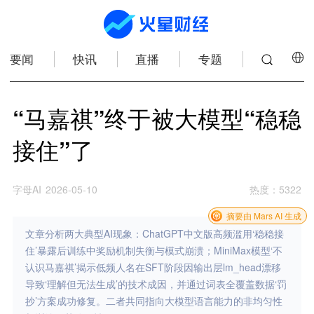
要闻
快讯
直播
专题
“马嘉祺”终于被大模型“稳稳
接住”了
字母AI
2026-05-10
热度
：
5322
摘要由 Mars AI 生成
文章分析两大典型AI现象：ChatGPT中文版高频滥用‘稳稳接
住’暴露后训练中奖励机制失衡与模式崩溃；MiniMax模型‘不
认识马嘉祺’揭示低频人名在SFT阶段因输出层lm_head漂移
导致‘理解但无法生成’的技术成因，并通过词表全覆盖数据‘罚
抄’方案成功修复。二者共同指向大模型语言能力的非均匀性