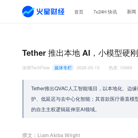
新闻
首页
7x24H 快讯
Tether 推出本地 AI，小模型
深潮TechFlow
媒体专栏
2026-05-13
热度
:
10069
Tether推出QVAC人工智能项目，以本地化、
护、低延迟与去中心化智能；其首款医疗垂直模型
的自主主权逻辑延伸至AI领域。
撰文：Liam Akiba Wright