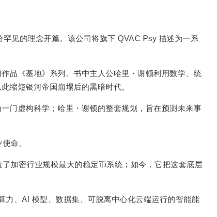
十分罕见的理念开篇。该公司将旗下 QVAC Psy 描述为一系
幻作品《基地》系列。书中主人公哈里・谢顿利用数学、统
以此缩短银河帝国崩塌后的黑暗时代。
为一门虚构科学；哈里・谢顿的整套规划，旨在预测未来事
业使命。
 创造了加密行业规模最大的稳定币系统；如今，它把这套底层
基；而算力、AI 模型、数据集、可脱离中心化云端运行的智能能