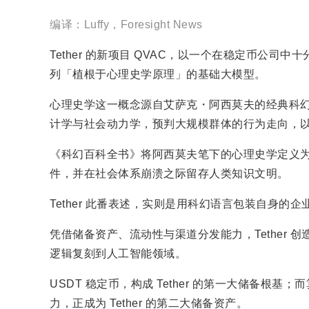
编译：Luffy，Foresight News
Tether 的新项目 QVAC，以一个在稳定币公司中
列「植根于心理史学原理」的基础大模型。
心理史学这一概念源自艾萨克・阿西莫夫的经典科
计学与社会动力学，预判大规模群体的行为走向，
《科幻百科全书》将阿西莫夫笔下的心理史学定义
件，并在社会体系崩溃之际留存人类知识文明。
Tether 此番表述，实则是用科幻语言包装自身的企
凭借储备资产、流动性与渠道分发能力，Tether
逻辑复刻到人工智能领域。
USDT 稳定币，构成 Tether 的第一大储备根
力，正成为 Tether 的第二大储备资产。