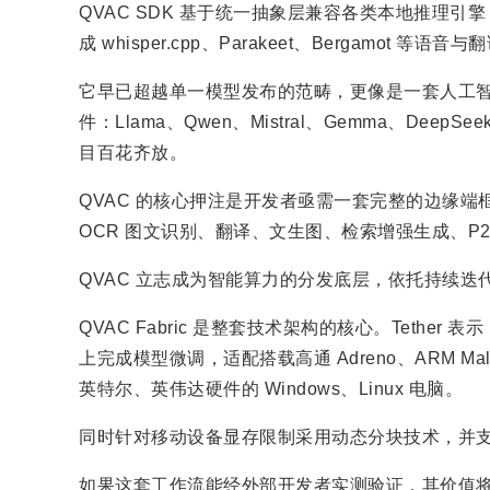
QVAC SDK 基于统一抽象层兼容各类本地推理引擎，包括
成 whisper.cpp、Parakeet、Bergamot 等语音
它早已超越单一模型发布的范畴，更像是一套人工智能
件：Llama、Qwen、Mistral、Gemma、DeepSee
目百花齐放。
QVAC 的核心押注是开发者亟需一套完整的边缘
OCR 图文识别、翻译、文生图、检索增强生成、P
QVAC 立志成为智能算力的分发底层，依托持续迭代
QVAC Fabric 是整套技术架构的核心。Tether 表示
上完成模型微调，适配搭载高通 Adreno、ARM M
英特尔、英伟达硬件的 Windows、Linux 电脑。
同时针对移动设备显存限制采用动态分块技术，并支持 
如果这套工作流能经外部开发者实测验证，其价值