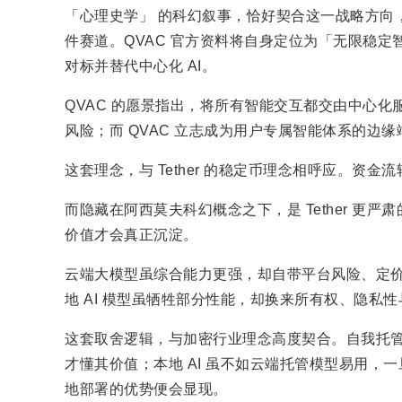
「心理史学」 的科幻叙事，恰好契合这一战略方向，
件赛道。QVAC 官方资料将自身定位为「无限稳
对标并替代中心化 AI。
QVAC 的愿景指出，将所有智能交互都交由中心
风险；而 QVAC 立志成为用户专属智能体系的边
这套理念，与 Tether 的稳定币理念相呼应。
而隐藏在阿西莫夫科幻概念之下，是 Tether 
价值才会真正沉淀。
云端大模型虽综合能力更强，却自带平台风险、定
地 AI 模型虽牺牲部分性能，却换来所有权、隐私
这套取舍逻辑，与加密行业理念高度契合。自我托
才懂其价值；本地 AI 虽不如云端托管模型易用，
地部署的优势便会显现。