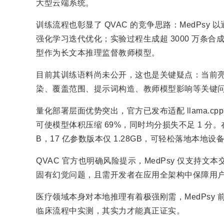
大型云端系统。
训练流程也彰显了 QVAC 的竞争思路：MedPsy
强化学习迭代优化；实验过程生成超 3000 万条合成
型作为长文本推理监督教师模型。
目前其训练语料尚未公开，这也是关键疑点：当前亮眼
染、覆盖范围、提示词构造、教师模型影响等关键
量化部署层面优势突出，官方已发布适配 llama.cpp 与
可使模型体积压缩 69%，同时均分损失不足 1 分。
B，17 亿参数版本仅 1.28GB，可轻松落地本地设
QVAC 官方也明确风险提示，MedPsy 仅支持
固有幻觉问题，且需开发者在应用全架构中保障用
医疗领域本身对本地推理有着极强刚需，MedPsy
临床流程中实测，其实力才能真正证实。