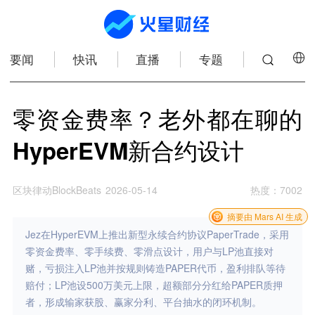
要闻
快讯
直播
专题
零资金费率？老外都在聊的
HyperEVM新合约设计
区块律动BlockBeats
2026-05-14
热度
：
7002
摘要由 Mars AI 生成
Jez在HyperEVM上推出新型永续合约协议PaperTrade，采用
零资金费率、零手续费、零滑点设计，用户与LP池直接对
赌，亏损注入LP池并按规则铸造PAPER代币，盈利排队等待
赔付；LP池设500万美元上限，超额部分分红给PAPER质押
者，形成输家获股、赢家分利、平台抽水的闭环机制。