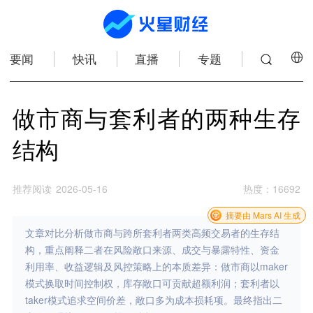
要闻
快讯
直播
专题
做市商与套利者的两种生存
结构
推荐阅读
2026-05-16
热度
：
16692
摘要由 Mars AI 生成
文章对比分析做市商与跨所套利者两类高频交易者的生存结
构，重点阐释二者在风险敞口来源、成交与暴露特性、资金
利用率、收益逻辑及风控策略上的本质差异：做市商以maker
模式换取时间控制权，库存敞口可贡献超额利润；套利者以
taker模式追求空间价差，敞口多为成本损耗项。最终指出二