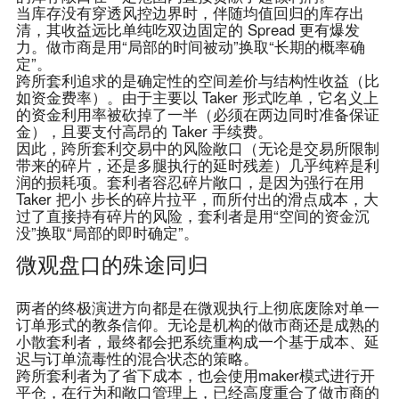
当库存没有穿透风控边界时，伴随均值回归的库存出
清，其收益远比单纯吃双边固定的 Spread 更有爆发
力。做市商是用“局部的时间被动”换取“长期的概率确
定”。
跨所套利追求的是确定性的空间差价与结构性收益（比
如资金费率）。由于主要以 Taker 形式吃单，它名义上
的资金利用率被砍掉了一半（必须在两边同时准备保证
金），且要支付高昂的 Taker 手续费。
因此，跨所套利交易中的风险敞口（无论是交易所限制
带来的碎片，还是多腿执行的延时残差）几乎纯粹是利
润的损耗项。套利者容忍碎片敞口，是因为强行在用
Taker 把小 步长的碎片拉平，而所付出的滑点成本，大
过了直接持有碎片的风险，套利者是用“空间的资金沉
没”换取“局部的即时确定”。
微观盘口的殊途同归
两者的终极演进方向都是在微观执行上彻底废除对单一
订单形式的教条信仰。无论是机构的做市商还是成熟的
小散套利者，最终都会把系统重构成一个基于成本、延
迟与订单流毒性的混合状态的策略。
跨所套利者为了省下成本，也会使用maker模式进行开
平仓，在行为和敞口管理上，已经高度重合了做市商的