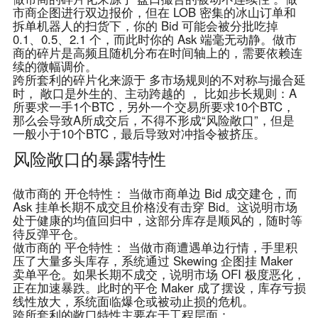
市商企图进行双边报价，但在 LOB 密集的冰山订单和
拆单机器人的扫货下，你的 Bid 可能会被分批吃掉
0.1、0.5、2.1 个，而此时你的 Ask 端毫无动静。做市
商的碎片是高频且随机分布在时间轴上的，需要依赖连
续的微幅调价。
跨所套利的碎片化来源于
多市场规则的不对称与撮合延
时，
敞口是外生的、主动跨越的
，
比如步长规则：A
所要求一手1个BTC，另外一个交易所要求10个BTC，
那么会导致A所成交后，不得不形成“风险敞口”，但是
一般小于10个BTC，最后导致对冲指令被挤压。
风险敞口的暴露特性
做市商的
开仓特性：
当做市商单边 Bid 成交建仓，而
Ask 挂单长期不成交且价格没有击穿 Bid。这说明市场
处于健康的均值回归中，这部分库存是顺风的，随时等
待反弹平仓。
做市商的
平仓特性：
当做市商遭遇单边行情，手里积
压了大量多头库存，系统通过 Skewing 企图挂 Maker
卖单平仓。如果长期不成交，说明市场 OFI 极度恶化，
正在加速暴跌。此时的平仓 Maker 成了摆设，库存亏损
线性放大，系统面临爆仓或被动止损的危机。
跨所套利的敞口特性主要在于工程层面：