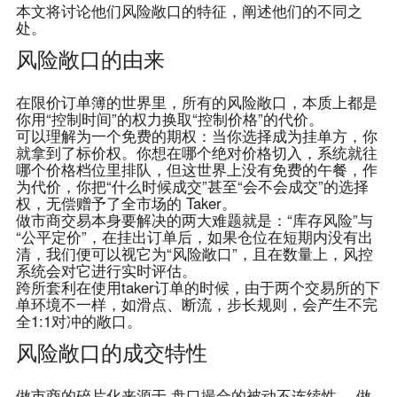
本文将讨论他们风险敞口的特征，阐述他们的不同之
处。
风险敞口的由来
在限价订单簿的世界里，所有的风险敞口，本质上都是
你用“控制时间”的权力换取“控制价格”的代价。
可以理解为一个免费的期权：当你选择成为挂单方，你
就拿到了标价权。你想在哪个绝对价格切入，系统就往
哪个价格档位里排队，但这世界上没有免费的午餐，作
为代价，你把“什么时候成交”甚至“会不会成交”的选择
权，无偿赠予了全市场的 Taker。
做市商交易本身要解决的两大难题就是：“库存风险”与
“公平定价”，在挂出订单后，如果仓位在短期内没有出
清，我们便可以视它为“风险敞口”，且在数量上，风控
系统会对它进行实时评估。
跨所套利在使用taker订单的时候，由于两个交易所的下
单环境不一样，如滑点、断流，步长规则，会产生不完
全1:1对冲的敞口。
风险敞口的成交特性
做市商的碎片化来源于
盘口撮合的被动不连续性
。做