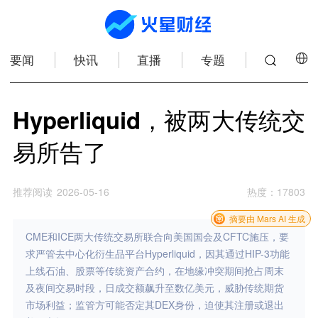
要闻
快讯
直播
专题
Hyperliquid，被两大传统交
易所告了
推荐阅读
2026-05-16
热度
：
17803
摘要由 Mars AI 生成
CME和ICE两大传统交易所联合向美国国会及CFTC施压，要
求严管去中心化衍生品平台Hyperliquid，因其通过HIP-3功能
上线石油、股票等传统资产合约，在地缘冲突期间抢占周末
及夜间交易时段，日成交额飙升至数亿美元，威胁传统期货
市场利益；监管方可能否定其DEX身份，迫使其注册或退出