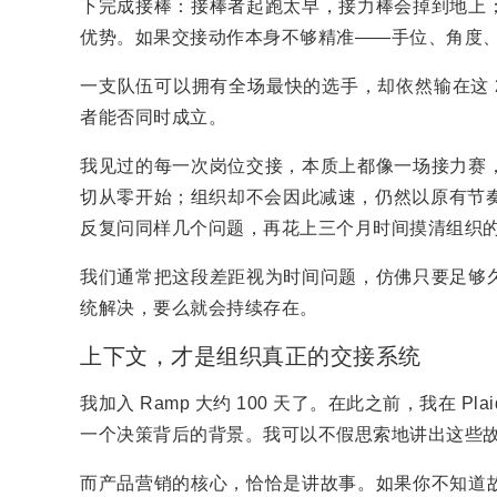
下完成接棒：接棒者起跑太早，接力棒会掉到地上
优势。如果交接动作本身不够精准——手位、角度
一支队伍可以拥有全场最快的选手，却依然输在这 
者能否同时成立。
我见过的每一次岗位交接，本质上都像一场接力赛
切从零开始；组织却不会因此减速，仍然以原有节奏向
反复问同样几个问题，再花上三个月时间摸清组织
我们通常把这段差距视为时间问题，仿佛只要足够
统解决，要么就会持续存在。
上下文，才是组织真正的交接系统
我加入 Ramp 大约 100 天了。在此之前，我在 
一个决策背后的背景。我可以不假思索地讲出这些故事
而产品营销的核心，恰恰是讲故事。如果你不知道