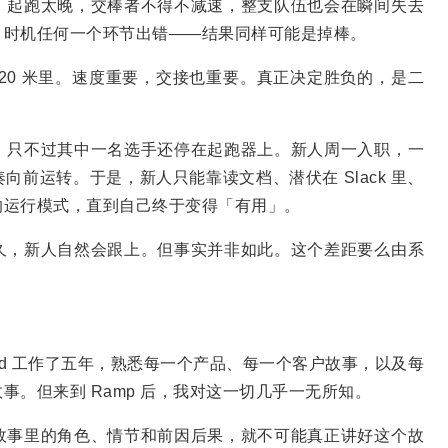
；起跑太晚，交棒者不得不减速，整支队伍也会在瞬间失去
、时机任何一个环节出错——结果同样可能是掉棒。
20 米里。速度重要，交接也重要。真正决定胜负的，是二
，只不过其中一名选手还停在起跑器上。新人周一入职，一
前运转。于是，新人只能靠读文档、潜伏在 Slack 里、
的运行模式，直到自己终于变得「有用」。
久，新人自然会跟上。但事实并非如此。这个差距要么由系
Plaid 工作了五年，熟悉每一个产品、每一个客户故事，以及每
。但来到 Ramp 后，我对这一切几乎一无所知。
故事里的角色、情节和前因后果，就不可能真正讲好这个故