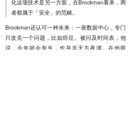
化这项技术是另一方面，在Brockman看来，两
者都属于「安全」的范畴。
Brockman还认可一种未来：一座数据中心，专门
只攻克一个问题，比如癌症。被问及时间表，他
说，今年就会发生，也并非天方夜谭。在他眼
里，这种数据中心是人类造过的最大的机器之
一。
当被问到，什么是成功，Brockman的回答只有一
句：实现OpenAI的使命，确保通用人工智能造福
全人类。
下一个十年，OpenAI赌的是那台「造模型的机
器」能不能继续转下去。而这一切，都卡在同一