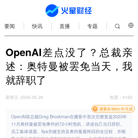
要闻
快讯
直播
专题
OpenAI差点没了？总裁亲
述：奥特曼被罢免当天，我
就辞职了
新智元
2026-05-26
热度
：
4160
摘要由 Mars AI 生成
OpenAI前总裁Greg Brockman在播客中首次完整复盘2023年
11月奥特曼被罢免事件的72小时危机，讲述自己当日辞职、
员工集体请愿、Ilya关键支持及奥特曼最终回归全过程，并阐