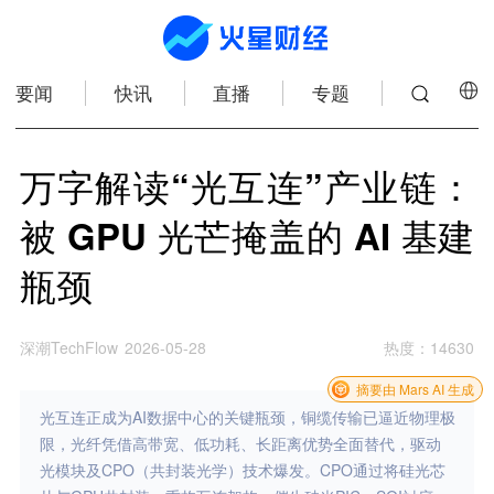
要闻
快讯
直播
专题
万字解读“光互连”产业链：
被 GPU 光芒掩盖的 AI 基建
瓶颈
深潮TechFlow
2026-05-28
热度
：
14630
摘要由 Mars AI 生成
光互连正成为AI数据中心的关键瓶颈，铜缆传输已逼近物理极
限，光纤凭借高带宽、低功耗、长距离优势全面替代，驱动
光模块及CPO（共封装光学）技术爆发。CPO通过将硅光芯