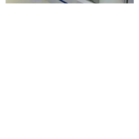
摩尔机器人开发的拖箱机器人
关于最开始的问题：长得不像人，算不算“赛博物
种”？
答案其实是明确的——“物种”从来不是由外形来定
义，而在于它解决了人类世界的什么问题。
用现在时髦的话说，叫找到产品的生态位。
文丨苏扬
编辑丨徐青阳
本文来自微信公众号“腾讯科技”，作者：值得关注