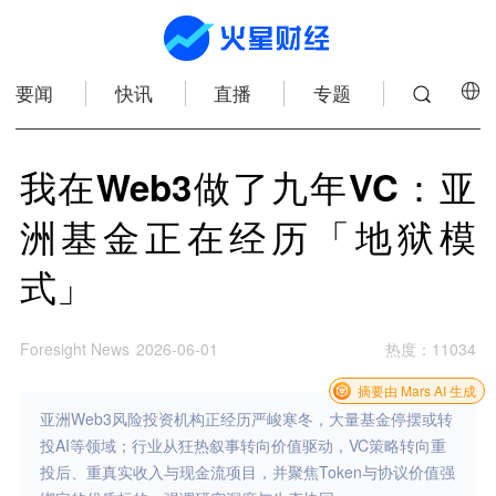
要闻
快讯
直播
专题
我在Web3做了九年VC：亚
洲基金正在经历「地狱模
式」
Foresight News
2026-06-01
热度
：
11034
摘要由 Mars AI 生成
亚洲Web3风险投资机构正经历严峻寒冬，大量基金停摆或转
投AI等领域；行业从狂热叙事转向价值驱动，VC策略转向重
投后、重真实收入与现金流项目，并聚焦Token与协议价值强