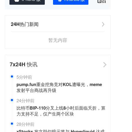
24H热门新闻
暂无内容
7x24H
快讯
5分钟前
pump.fun重金挖角竞对KOL遭曝光，meme
发射平台商战再升级
24分钟前
比特币BIP-110分叉上线8小时后面临夭折，算
力支持不足，仅产生两个区块
28分钟前
xStocks 发文疑似暗示将与 Hyperliquid 达成