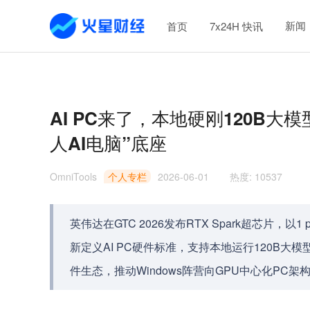
新闻
首页
7x24H 快讯
AI PC来了，本地硬刚120B大模
人AI电脑”底座
OmniTools
个人专栏
2026-06-01
热度
:
10537
英伟达在GTC 2026发布RTX Spark超芯片，以1
新定义AI PC硬件标准，支持本地运行120B大
件生态，推动Windows阵营向GPU中心化PC架