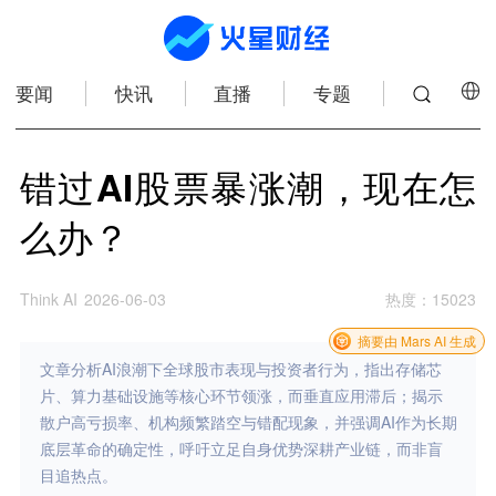
要闻
快讯
直播
专题
错过AI股票暴涨潮，现在怎
么办？
Think AI
2026-06-03
热度
：
15023
摘要由 Mars AI 生成
文章分析AI浪潮下全球股市表现与投资者行为，指出存储芯
片、算力基础设施等核心环节领涨，而垂直应用滞后；揭示
散户高亏损率、机构频繁踏空与错配现象，并强调AI作为长期
底层革命的确定性，呼吁立足自身优势深耕产业链，而非盲
目追热点。