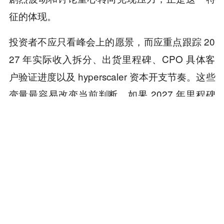
征的体现。
投资者不应只看峰会上的愿景，而应重点跟踪 20
27 年实际收入拆分、出货里程碑、CPO 具体客
户验证进度以及 hyperscaler 资本开支节奏。这些
变量最容易改变当前判断。如果 2027 年里程碑
兑现强劲，互连内容结构性提升的趋势将获得更
坚实支撑；如果出现延迟或份额不及预期，高位
估值就面临修正压力。AI 互连的结构性机会确实
存在，Marvell 的全栈布局也提供了差异化选项，
但最终兑现程度取决于执行细节，2027 年将成为
关键验证窗口。