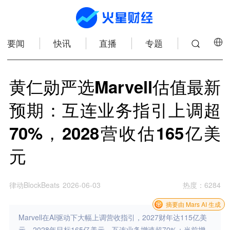
要闻
快讯
直播
专题
黄仁勋严选Marvell估值最新
预期：互连业务指引上调超
70%，2028营收估165亿美
元
律动BlockBeats
2026-06-03
热度
：
6284
摘要由 Mars AI 生成
Marvell在AI驱动下大幅上调营收指引，2027财年达115亿美
元、2028年目标165亿美元，互连业务增速超70%；当前增