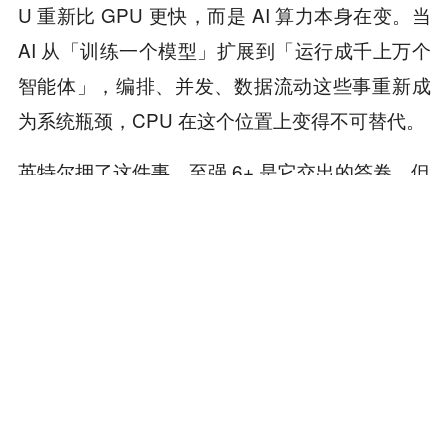
U 重新比 GPU 更快，而是 AI 算力本身在变。当
AI 从「训练一个模型」扩展到「运行成千上万个
智能体」，编排、并发、数据流动这些事重新成
为系统瓶颈，CPU 在这个位置上变得不可替代。
英特尔押了这件事，至强 6+ 是它交出的答卷。但
这件事会不会成立、英特尔自己能不能拿到这波
红利，
最终要在 2027、2028 年的客户机房里给
AMD、ARM 阵营、云厂商自研 CPU、
出答案。
英伟达自己做 CPU，每一个变量都可能改变剧本
的走向。
CPU 的回归是真的，但谁来主导这场回归，还没
定。