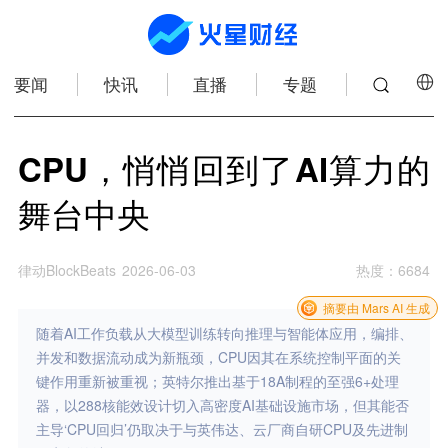
要闻
快讯
直播
专题
CPU，悄悄回到了AI算力的
舞台中央
律动BlockBeats
2026-06-03
热度
：
6684
摘要由 Mars AI 生成
随着AI工作负载从大模型训练转向推理与智能体应用，编排、
并发和数据流动成为新瓶颈，CPU因其在系统控制平面的关
键作用重新被重视；英特尔推出基于18A制程的至强6+处理
器，以288核能效设计切入高密度AI基础设施市场，但其能否
主导‘CPU回归’仍取决于与英伟达、云厂商自研CPU及先进制