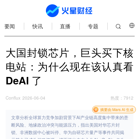
要闻
快讯
直播
专题
大国封锁芯片，巨头买下核
电站：为什么现在该认真看
DeAI 了
Conflux
2026-06-04
热度
：
7912
摘要由 Mars AI 生成
文章分析全球算力竞争加剧背景下AI产业链高度集中带来的垄
断风险、地缘政治冲突与能源压力，指出美国对华芯片封
锁、非洲数据中心被叫停、华为自研芯片量产等事件共同揭