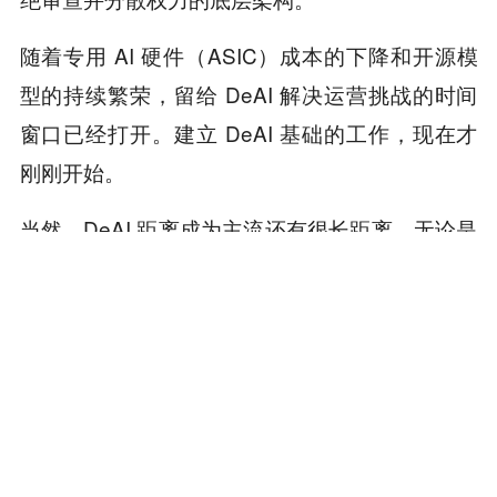
随着专用 AI 硬件（ASIC）成本的下降和开源模
型的持续繁荣，留给 DeAI 解决运营挑战的时间
窗口已经打开。建立 DeAI 基础的工作，现在才
刚刚开始。
当然，DeAI 距离成为主流还有很长距离。无论是
性能、稳定性还是商业模式，都仍处于早期阶
段。但它的重要意义或许不在于立刻挑战 OpenA
I，而在于提供一种替代方案。
历史经验告诉我们：当一个行业只有一个选择
时，问题往往不是会不会滥用权力，而是什么时
候滥用权力。