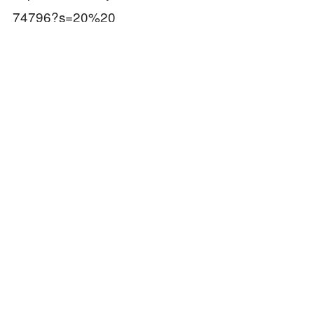
74796?s=20%20
https://geohot.github.io/blog/jekyll/update/2025/0
3/08/AMD-YOLO.html
https://tinygrad.org/%20https://github.com/tinygra
d/tinygrad%20
https://www.phoronix.com/news/Tiny-Sovereign-
Stack-AMD-Close
本文来自微信公众号“新智元”，作者：ASI启示录
本内容旨在传递行业动态，不构成投资建议或承诺。