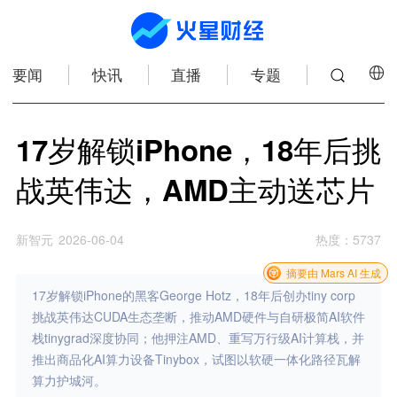
要闻
快讯
直播
专题
17岁解锁iPhone，18年后挑
战英伟达，AMD主动送芯片
新智元
2026-06-04
热度
：
5737
摘要由 Mars AI 生成
17岁解锁iPhone的黑客George Hotz，18年后创办tiny corp
挑战英伟达CUDA生态垄断，推动AMD硬件与自研极简AI软件
栈tinygrad深度协同；他押注AMD、重写万行级AI计算栈，并
推出商品化AI算力设备Tinybox，试图以软硬一体化路径瓦解
算力护城河。