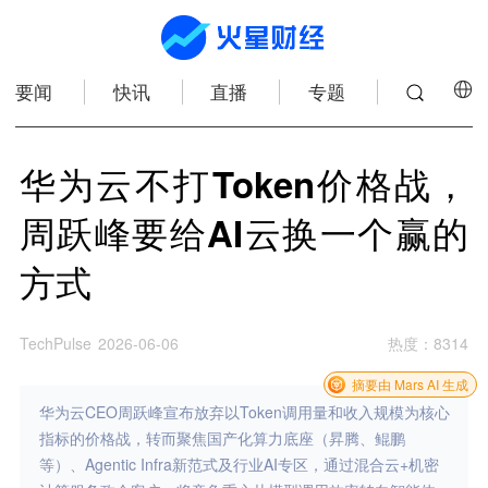
要闻
快讯
直播
专题
华为云不打Token价格战，
周跃峰要给AI云换一个赢的
方式
TechPulse
2026-06-06
热度
：
8314
摘要由 Mars AI 生成
华为云CEO周跃峰宣布放弃以Token调用量和收入规模为核心
指标的价格战，转而聚焦国产化算力底座（昇腾、鲲鹏
等）、Agentic Infra新范式及行业AI专区，通过混合云+机密