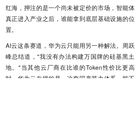
红海，押注的是一个尚未被定价的市场，智能体
真正进入产业之后，谁能拿到底层基础设施的位
置。
AI云这条赛道，华为云只能用另一种解法。周跃
峰总结道，"我没有办法构建万国牌的硅基黑土
地。"当其他云厂商在比谁的Token性价比更高
时，华为云在拼的是，这套国产算力体系，能不
能满足中国产业AI在未来真正的需求。
（本文作
者 | 张帅，编辑 | 杨林）
本内容旨在传递行业动态，不构成投资建议或承诺。