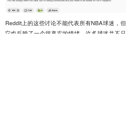
Reddit上的这些讨论不能代表所有NBA球迷，但
它也反映了一个很真实的情绪。许多球迷并不只
是反感“下注”，而是担心NBA官方层面过多与博彩
公司和预测市场合作，可能会让比赛和球员被越
来越多盘口和交易合约影响。
这种担忧并非完全没有背景。近期前美国众议员
George Santos因涉嫌在Kalshi上围绕自己是否出
席国情咨文进行可疑交易而遭到调查，虽然这不
是体育案例，但它揭示了预测市场最敏感的风
险。也就是当事件结果可以被少数内部人影响，
市场交易就不再只是“预测”，也可能变成对行为本