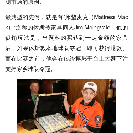
测市场的原创。
最典型的先例，就是有“床垫麦克（Mattress Mac
k）”之称的休斯敦家具商人Jim McIngvale。他的
促销玩法是，当顾客购买达到一定金额的家具
后，如果休斯敦本地球队夺冠，即可获得退款。
而在比赛之前，他会在传统博彩平台上大额下注
支持家乡球队夺冠。