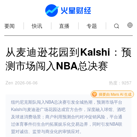
要闻
快讯
直播
专题
从麦迪逊花园到Kalshi：预
测市场闯入NBA总决赛
Zen
2026-06-06
热度
：
9257
摘要由 Mars AI 生成
纽约尼克斯队闯入NBA总决赛引发全城热潮，预测市场平台
Kalshi与麦迪逊广场花园达成官方合作，深度融入球馆、酒吧
及球迷消费场景；商户利用预测合约对冲促销风险，平台通
过体育事件衍生合约拓展娱乐化交易边界，同时引发NBA联
盟对诚信、监管与商业化的审慎应对。