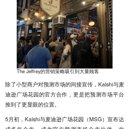
The Jeffrey的营销策略吸引到大量顾客
除了小型商户对预测市场的间接宣传，Kalshi与麦
迪逊广场花园的官方合作，更是把预测市场平台
推到了更显眼的位置。
5月初，Kalshi与麦迪逊广场花园（MSG）宣布达
成多年合作，成为官方预测市场合作伙伴。此