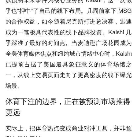
乎也“押中”了自己的线下布局。几周前拿下 MSG
的合作权益，如今随着尼克斯打进总决赛，迅速
成为一笔极具代表性的线下品牌投资。Kalshi 几
乎踩准了最好的时间点。当麦迪逊广场花园成为
全美体育媒体焦点和纽约城市情绪中心时，Kalshi
已提前占据了美国最具象征意义的体育场馆之
一，从线上交易页面走向了更高密度的线下曝光
场景。
体育下注的边界，正在被预测市场推得
更远
实际上，把体育热点变成商业对冲工具，并非预