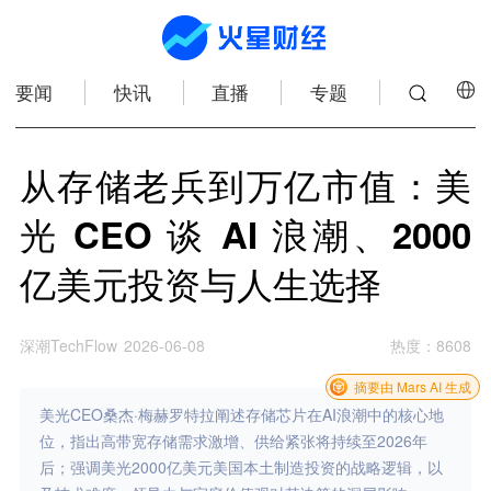
要闻
快讯
直播
专题
从存储老兵到万亿市值：美
光 CEO 谈 AI 浪潮、2000
亿美元投资与人生选择
深潮TechFlow
2026-06-08
热度
：
8608
摘要由 Mars AI 生成
美光CEO桑杰·梅赫罗特拉阐述存储芯片在AI浪潮中的核心地
位，指出高带宽存储需求激增、供给紧张将持续至2026年
后；强调美光2000亿美元美国本土制造投资的战略逻辑，以