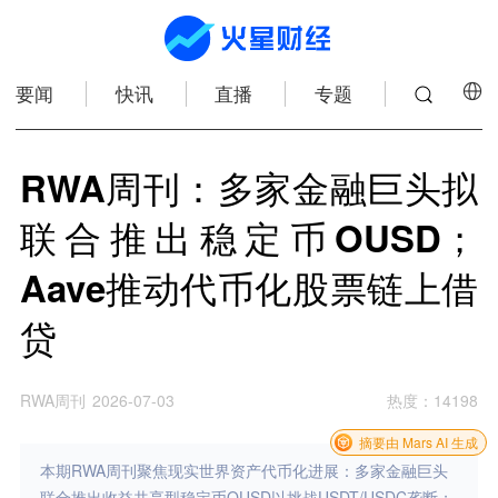
要闻
快讯
直播
专题
RWA周刊：多家金融巨头拟
联合推出稳定币OUSD；
Aave推动代币化股票链上借
贷
RWA周刊
2026-07-03
热度
：
14198
摘要由 Mars AI 生成
本期RWA周刊聚焦现实世界资产代币化进展：多家金融巨头
联合推出收益共享型稳定币OUSD以挑战USDT/USDC垄断；