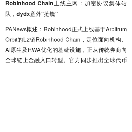
Robinhood Chain上线主网：加密协议集体站
队，dydx意外“抢镜”
PANews概述：Robinhood正式上线基于Arbitrum
Orbit的L2链Robinhood Chain，定位面向机构、
AI原生及RWA优化的基础设施，正从传统券商向
全球链上金融入口转型。官方同步推出全球代币
化股票、零手续费永续合约、约7%年化收益的R
obinhood Earn及AI代理交易等产品，迅速集结了
Uniswap等头部加密协议。
其间最大的争议来自dYdX团队，其宣布绕过dYd
X Chain在该新链上推出独立DEX Arcus，引发社
区对资源倾斜和代币价值稀释的强烈担忧，导致D