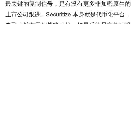
最关键的复制信号，是有没有更多非加密原生的
上市公司跟进。Securitize 本身就是代币化平台，
自己上链有天然战略动机。如果后续只有基础设
施公司自我示范，它仍可能被市场视为高规格营
销；如果金融、科技或消费类发行人开始采用类
似路径，SECZ 才会从样本变成市场结构变化的
早期证据。
本内容旨在传递行业动态，不构成投资建议或承诺。
为你推荐