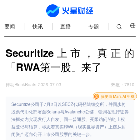
要闻
快讯
直播
专题
Securitize上市，真正的
「RWA第一股」来了
律动BlockBeats
2026-07-03
热度
：
7810
摘要由 Mars AI 生成
Securitize公司于7月2日以SECZ代码登陆纽交所，并同步将
股票代币化部署至Solana与Avalanche公链，强调在现行证券
法框架内实现发行人自发、同一普通股、受限访问的链上权
益登记与结算，标志着真实RWA（现实世界资产）上链从封
闭资产迈向公开上市公司股票的关键一步。