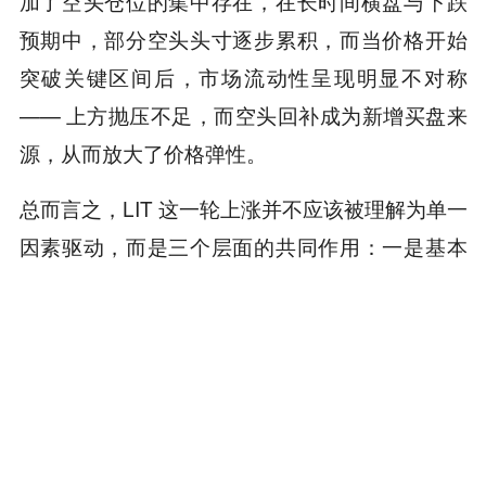
加了空头仓位的集中存在，在长时间横盘与下跌
预期中，部分空头头寸逐步累积，而当价格开始
突破关键区间后，市场流动性呈现明显不对称
—— 上方抛压不足，而空头回补成为新增买盘来
源，从而放大了价格弹性。
总而言之，LIT 这一轮上涨并不应该被理解为单一
因素驱动，而是三个层面的共同作用：
一是基本
面从不确定走向可验证；二是筹码结构从抛压主
导走向换手完成；三是空头与流动性结构反向放
大弹性。
LIT 并没有“突然变强”，只是在“逐步被重新定
价”。