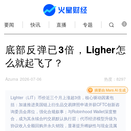
要闻
快讯
直播
专题
底部反弹已3倍，Ligher怎
么就起飞了？
Azuma
2026-07-06
热度
：
8297
摘要由 Mars AI 生成
Lighter（LIT）币价近三个月上涨超3倍，核心驱动因素包
括：加速推进美国链上衍生品交易牌照申请并获CFTC创新咨
询委员会席位，强化合规叙事；与Robinhood Wallet深度整
合，成为其永续合约交易默认执行层；代币经济模型升级为
协议收入全额回购并永久销毁，显著提升稀缺性与现金流属