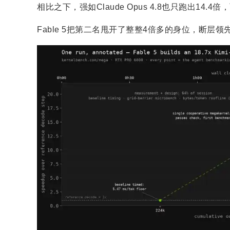
相比之下，强如Claude Opus 4.8也只跑出14.4倍，
Fable 5把第二名甩开了整整4倍多的身位，断层领