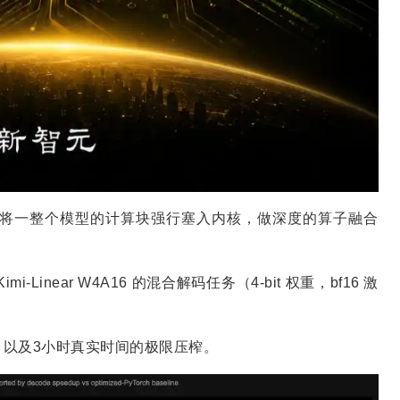
将一整个模型的计算块强行塞入内核，做深度的算子融合
imi-Linear W4A16 的混合解码任务（4-bit 权重，bf16 激
以及3小时真实时间的极限压榨。