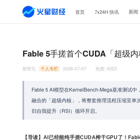
新闻
首页
7x24H 快讯
Fable 5手搓首个CUDA「超级内
新智元
个人专栏
2026-07-07
热度
:
9223
Fable 5 AI模型在KernelBench-Mega
融合的「超级内核」，将整套推理流程压缩至单次GP
归自我提升（RSI）循环开启。
【导读】AI已经能纯手搓CUDA榨干GPU了！Fable 5