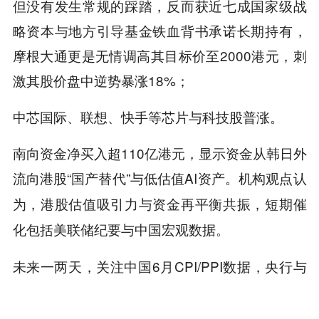
但没有发生常规的踩踏，反而获近七成国家级战
略资本与地方引导基金铁血背书承诺长期持有，
摩根大通更是无情调高其目标价至2000港元，刺
激其股价盘中逆势暴涨18%；
中芯国际、联想、快手等芯片与科技股普涨。
南向资金净买入超110亿港元，显示资金从韩日外
流向港股“国产替代”与低估值AI资产。
机构观点认
为，港股估值吸引力与资金再平衡共振，短期催
化包括美联储纪要与中国宏观数据。
未来一两天，关注中国6月CPI/PPI数据，央行与
市场人士预计三季度政策落地将改善流动性，科
技与消费复苏值得重点跟踪。整体市场在全球波