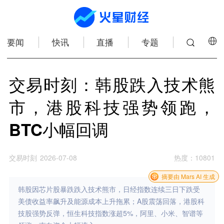
要闻
快讯
直播
专题
交易时刻：韩股跌入技术熊
市，港股科技强势领跑，
BTC小幅回调
交易时刻
2026-07-08
热度
：
10801
摘要由 Mars AI 生成
韩股因芯片股暴跌跌入技术熊市，日经指数连续三日下跌受
美债收益率飙升及能源成本上升拖累；A股震荡回落，港股科
技股强势反弹，恒生科技指数涨超5%，阿里、小米、智谱等