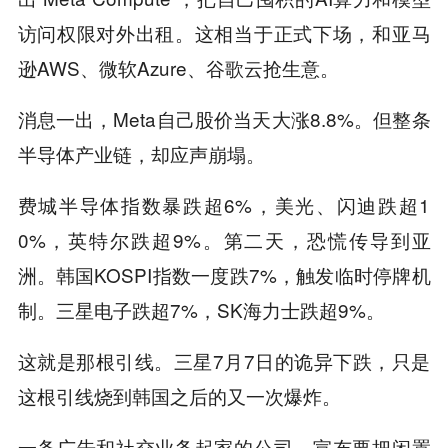
访问权限对外出租。这相当于正式下场，和
亚马
逊
AWS、
微软
Azure、谷歌云抢生意。
消息一出，Meta自己股价当天大涨8.8%。但整条
半导体产业链，却应声崩塌。
费城半导体指数暴跌超6%，美光、闪迪跌超1
0%，
英特尔
跌超9%。第二天，恐慌传导到亚
洲。韩国KOSPI指数一度跌7%，触发临时停牌机
制。三星电子跌超7%，SK海力士跌超9%。
这就是那根引线。三星7月7日的诡异下跌，只是
这根引线烧到韩国之后的又一次爆炸。
一条广告和社交业务起家的公司，宣布要把闲置