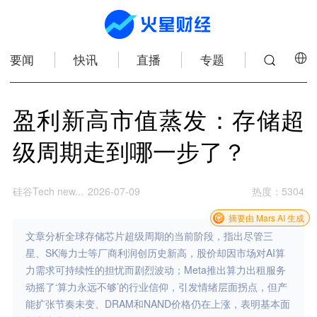
要闻
快讯
直播
专题
盈利新高市值蒸发：存储超
级周期走到哪一步了？
硅谷Tech new...
2026-07-09
热度
：
5304
摘要由 Mars AI 生成
文章分析全球存储芯片超级周期的当前阶段，指出尽管三
星、SK海力士等厂商利润创历史新高，股价却因市场对AI算
力需求可持续性的担忧而剧烈波动；Meta推出算力出租服务
动摇了‘算力永远不够’的行业信仰，引发情绪层面拐点，但产
能扩张节奏未变、DRAM和NAND价格仍在上涨，表明基本面