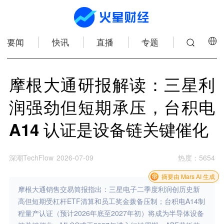
要闻
快讯
直播
专题
摩根大通研报解读：三星利
润强劲但短期承压，台积电
A14 认证是设备链关键催化
深潮TechFlow
2026-07-09
热度
：
5654
摘要由 Mars AI 生成
摩根大通销售交易简报指出：三星电子二季度利润创历史新
高但短期受杠杆ETF清算和员工奖金拨备压制；台积电A14制
程量产认证（预计2026年底至2027年初）将成为半导体设备