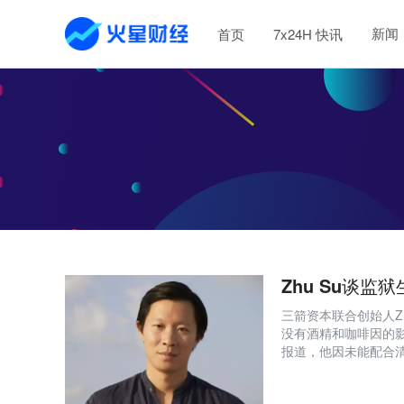
新闻
首页
7x24H 快讯
Zhu Su谈
三箭资本联合创始人Z
没有酒精和咖啡因的
报道，他因未能配合
最大、最成功的加密