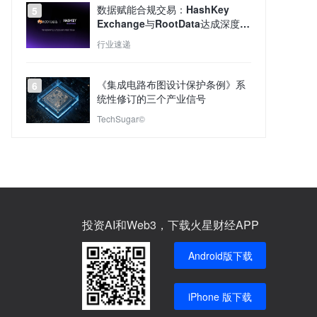
数据赋能合规交易：HashKey
5
Exchange与RootData达成深度合
作
行业速递
《集成电路布图设计保护条例》系
6
统性修订的三个产业信号
TechSugar©
投资AI和Web3，下载火星财经APP
Android版下载
iPhone 版下载