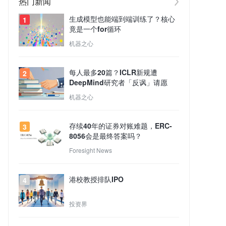
热门新闻
生成模型也能端到端训练了？核心
1
竟是一个for循环
机器之心
每人最多20篇？ICLR新规遭
2
DeepMind研究者「反讽」请愿
机器之心
存续40年的证券对账难题，ERC-
3
8056会是最终答案吗？
Foresight News
港校教授排队IPO
4
投资界