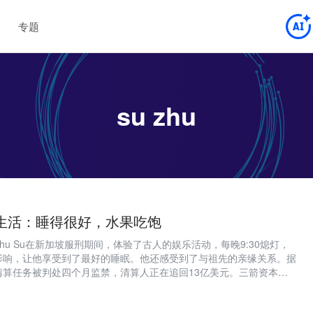
专题
su zhu
监狱生活：睡得很好，水果吃饱
hu Su在新加坡服刑期间，体验了古人的娱乐活动，每晚9:30熄灯，
影响，让他享受到了最好的睡眠。他还感受到了与祖先的亲缘关系。据
清算任务被判处四个月监禁，清算人正在追回13亿美元。三箭资本是
货币对冲基金之一，在倒闭前备受关注。