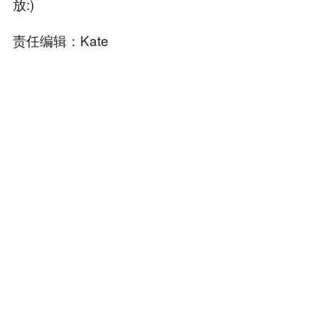
放:)
责任编辑：Kate
本内容旨在传递行业动态，不构成投资建议或承诺。
为你推荐
商务合作
：TG：@Lottie96
Copyright 火星财经 All Rights Reserved.