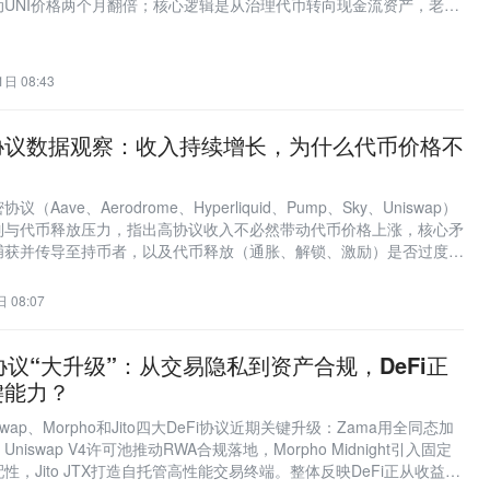
驱动UNI价格两个月翻倍；核心逻辑是从治理代币转向现金流资产，老项
购机制真实影响二级市场。
日 08:43
协议数据观察：收入持续增长，为什么代币价格不
Aave、Aerodrome、Hyperliquid、Pump、Sky、Uniswap）
制与代币释放压力，指出高协议收入不必然带动代币价格上涨，核心矛
捕获并传导至持币者，以及代币释放（通胀、解锁、激励）是否过度稀
 08:07
i协议“大升级”：从交易隐私到资产合规，DeFi正
键能力？
swap、Morpho和Jito四大DeFi协议近期关键升级：Zama用全同态加
iswap V4许可池推动RWA合规落地，Morpho Midnight引入固定
，Jito JTX打造自托管高性能交易终端。整体反映DeFi正从收益率