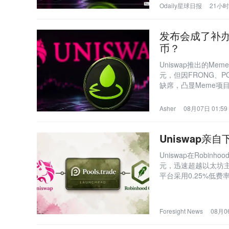
Odaily星球日报
21小
发布会成了补办仪
币？
Uniswap推出的Me
元，但因FRONG、
缺席，凸显Meme项
Asher
08月07日 01:59
Uniswap亲
Uniswap在Robinh
元，迅速超越以太坊主
平台采用0.25%低
Foresight News
08月06