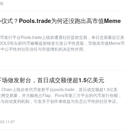
时前
式？Pools.trade为何还没跑出高市值Meme
me币发行平台Pools.trade上线前遭遇社区提前交易，单日交易量近亿美
POOLS等头部代币被曝提前铸造引发公平性质疑，导致高市值Meme币
目中公平性对社区信任与市值增长的决定性作用。
自下场做发射台，首日成交额便超1.5亿美元
ood Chain上线自有代币发射平台pools.trade，首日成交额超1.5亿美
网交易量，并大幅抢占Flap、Pons等第三方平台的代币发行份额；
费率与自动复利机制，引发关于创作者收益与生态公平性的社区争议。
日 11:07