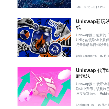
竞争转向金融基础设
Jae
07月25日 11:57
Uniswap
线
Uniswap推出创
UNI才能提取罐中累积
易量推动单日销毁量创历
模型。
律动BlockBeats
07月25
Uniswap 
新玩法
Uniswap推出‘代
取罐中费用，该机制已在
与实验室结构；Robi
深潮TechFlow
07月24日