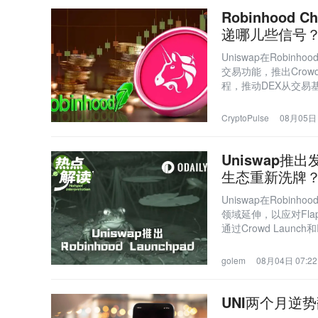
Robinhood 
递哪儿些信号
Uniswap在Robi
交易功能，推出Crowd 
程，推动DEX从交易
CryptoPulse
08月05日 
Uniswap推出发
生态重新洗牌
Uniswap在Robinh
领域延伸，以应对Fl
通过Crowd Launc
golem
08月04日 07:22
UNI两个月逆