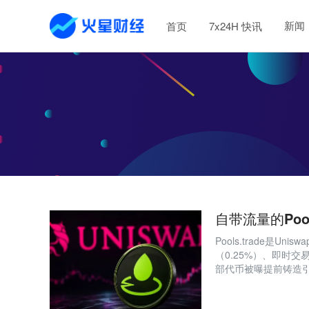
新闻
首页
7x24H 快讯
自带流量的Poo
Pools.trade是Un
（0.25%）、即时
部代币被曝提前铸造
矛盾在于叙事吸引力