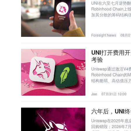
UNI在六至七月逆势
Robinhood C
加其分散的筹码结构
Foresight News
08月01
UNI打开费用
考验
Uniswap通过激活
Robinhood Ch
结构脆弱、高估值压力
Jae
07月31日 10:00
六年后，UNI
Uniswap在2025年
回购销毁；2026年7