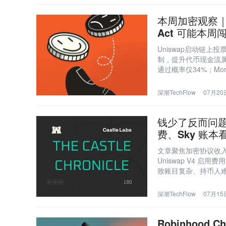
本周加密观察｜U
Act 可能本周
Uniswap启动链上投
制，提升代币现金流属
通过概率仅34%；Morp
路线图等项目密集推进
深潮TechFlow
07月20日
钱少了反而问题更
费、Sky 账本
文章聚焦加密协议收入
Uniswap V4 启用
致账目复杂、持币人
者传递价值。
深潮TechFlow
07月15日
Robinhood