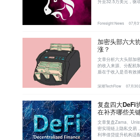
升至32.5万美元，
目筹码分散优势使回
Foresight News
07月31
加密头部六大
涨？
文章分析六大头部加密协议（
的收入来源、分配机
盾在于收入是否有效
释价值。
深潮TechFlow
07月30日
复盘四大DeF
在补齐哪些关
文章复盘Zama、Uni
密实现链上隐私交易，Un
利率借贷提升机构适配性