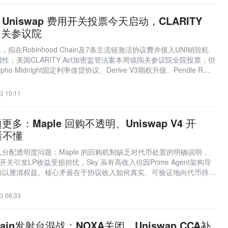
niswap 费用开关投票今天启动，CLARITY
闯关参议院
票，拟在Robinhood Chain及7条主流链激活协议费并接入UNI销毁机
性；美国CLARITY Act加密监管法案本周或闯关参议院全院投票，但
ho Midnight固定利率借贷协议、Derive V3期权升级、Pendle RWA
，聚焦DeFi协议收入模型与监管落地进展。
 10:11
多：Maple 回购不透明、Uniswap V4 开
看不懂
分配透明度问题：Maple 的回购机制缺乏对代币处置的明确说明，
费用开关引发LP收益受损担忧，Sky 虽有高收入但因Prime Agent架构导
难以厘清权益。核心矛盾在于协议收入如何真实、可验证地向代币持有
 06:33
 Chain发射台混战：NOXA关闭，Uniswap CCA补