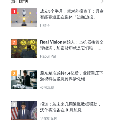
热门新闻
成立3个半月，就对外投资了：具身
1
智能赛道正在集体「边融边投」
IT桔子
Real Vision创始人：当机器接管全
2
球经济，加密货币就是它们唯一的
支付通道
Raoul Pal
股东精准减持1.4亿后，业绩重压下
3
魅视科技紧急跨界磷化铟
公司观察
报道：若未来几周通胀数据强劲，
4
沃什将准备在 9 月加息
华尔街见闻