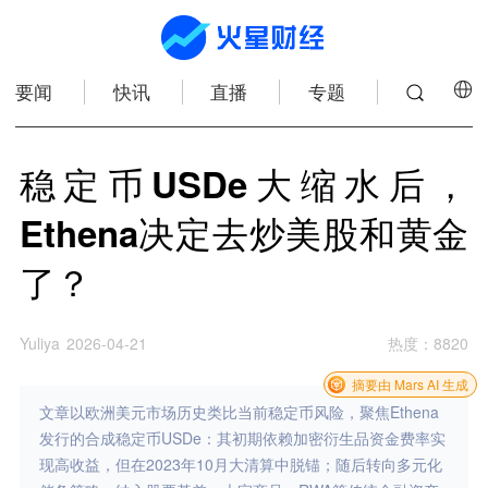
要闻
快讯
直播
专题
稳定币USDe大缩水后，
Ethena决定去炒美股和黄金
了？
Yuliya
2026-04-21
热度
：
8820
摘要由 Mars AI 生成
文章以欧洲美元市场历史类比当前稳定币风险，聚焦Ethena
发行的合成稳定币USDe：其初期依赖加密衍生品资金费率实
现高收益，但在2023年10月大清算中脱锚；随后转向多元化