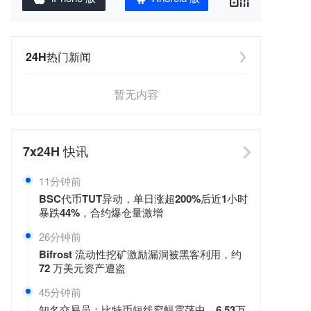
24H热门新闻
暂无内容
7x24H
快讯
11分钟前
BSC代币TUT异动，单日涨超200%后近1小时
暴跌44%，合约爆仓量激增
27分钟前
Bifrost 流动性挖矿激励漏洞被黑客利用，约
72 万美元资产遭盗
45分钟前
知名交易员：比特币短线窄幅震荡中，6.53万