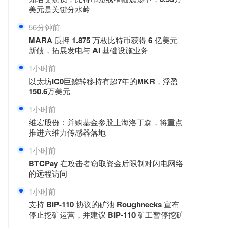
美元是关键分水岭
57分钟前
MARA 质押 1.875 万枚比特币获得 6 亿美元
新债，拓展发电与 AI 基础设施业务
1小时前
以太坊IC0巨鲸转移持有超7年的MKR，浮盈
150.6万美元
1小时前
维宏股份：并购基金参股上海洛丁森，将重点
推进六维力传感器落地
1小时前
BTCPay 在攻击者窃取资金后限制对闪电网络
的远程访问
1小时前
支持 BIP-110 协议的矿池 Roughnecks 宣布
停止挖矿运营，并建议 BIP-110 矿工暂停挖矿