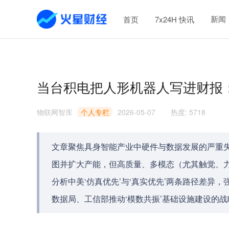
新闻
首页
7x24H 快讯
当台积电把人形机器人写进财报：
物联网智库
个人专栏
2026-05-07
热度
:
5718
文章聚焦具身智能产业中硬件与数据发展的严重
图并扩大产能，但高质量、多模态（尤其触觉、
分析中美‘仿真优先’与‘真实优先’两条路径差异
数据局、工信部推动‘模数共振’基础设施建设的