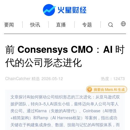
要闻
快讯
直播
专题
前 Consensys CMO：AI 时
代的公司形态进化
ChainCatcher 精选
2026-05-12
热度
：
12473
摘要由 Mars AI 生成
文章探讨AI如何驱动公司组织形态的三次进化：从亚马逊式双
披萨团队，转向3–5人AI原生小组，最终迈向单人公司与零人
类公司。通过Klarna（失败的AI替代）、Coinbase（AI增强
+精简架构）和Ramp（AI Harness框架）等案例，指出成功
关键在于构建集成身份、数据、技能与记忆的AI驾驭体系，而