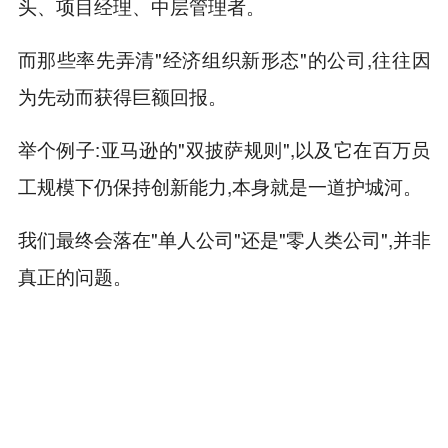
头、项目经理、中层管理者。
而那些率先弄清"经济组织新形态"的公司,往往因
为先动而获得巨额回报。
举个例子:亚马逊的"双披萨规则",以及它在百万员
工规模下仍保持创新能力,本身就是一道护城河。
我们最终会落在"单人公司"还是"零人类公司",并非
真正的问题。
当下,我们仍处于数字化转型的进程之中,而沿着这
一脉络在全经济范围内交付价值,将带来数千亿美
元的回报。