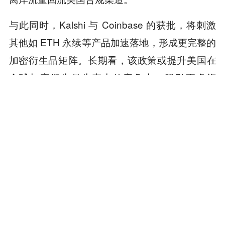
与此同时，Kalshi 与 Coinbase 的获批，将刺激
其他如 ETH 永续等产品加速落地，形成更完整的
加密衍生品矩阵。长期看，该政策或提升美国在
全球加密衍生品生态中的竞争力，吸引更多资
本、人才与基础设施落地，为加密资产与传统金
融的深度融合创造有利条件。
当下，或许是加密行业监管最友好的时代。
本内容旨在传递行业动态，不构成投资建议或承诺。
为你推荐