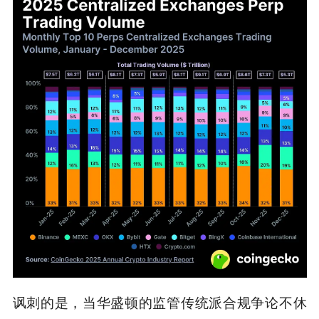
讽刺的是，当华盛顿的监管传统派合规争论不休