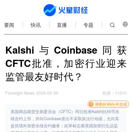
要闻
快讯
直播
专题
Kalshi与Coinbase同获
CFTC批准，加密行业迎来
监管最友好时代？
Foresight News
2026-05-30
热度
：
11010
摘要由 Mars AI 生成
美国商品期货交易委员会（CFTC）同日批准Kalshi比特币永
续合约上市，并向Coinbase发出不采取执法行动函，允许其
提供境外加密永续合约服务；此举标志着美国加密衍生品监