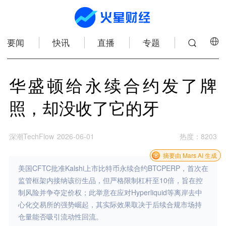
要闻
快讯
直播
专题
华盛顿给永续合约发了牌
照，却没收了它的牙
深潮TechFlow
2026-06-01
热度
：
8203
摘要由 Mars AI 生成
美国CFTC批准Kalshi上市比特币永续合约BTCPERP，首次在
监管框架内接纳该衍生品，但严格限制杠杆至10倍，旨在控
制风险并争夺定价权；此举意在应对Hyperliquid等离岸去中
心化交易所的强势崛起，其实际效果取决于后续合规市场持
仓量能否吸引流动性回流。