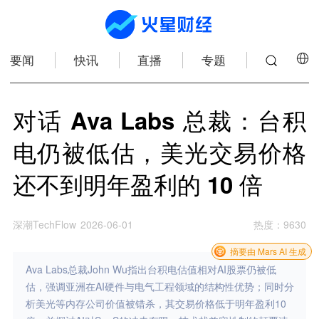
要闻
快讯
直播
专题
对话 Ava Labs 总裁：台积
电仍被低估，美光交易价格
还不到明年盈利的 10 倍
深潮TechFlow
2026-06-01
热度
：
9630
摘要由 Mars AI 生成
Ava Labs总裁John Wu指出台积电估值相对AI股票仍被低
估，强调亚洲在AI硬件与电气工程领域的结构性优势；同时分
析美光等内存公司价值被错杀，其交易价格低于明年盈利10